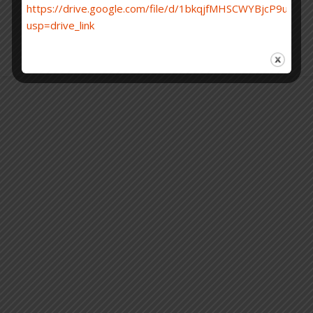
Önemli Tarihler
Yazım Kuralları
Özet Gönder
Kayıt
https://drive.google.com/file/d/1bkqjfMHSCWYBjcP9uTj6
İletişim
Toplantı Yardım
Posterler
Arşiv
KONGRE YERİ
usp=drive_link
WP Royal
tarafından Ashe teması.