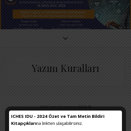
Yazım Kuralları
2026 İzmir Demokrasi BİDB ©
Dil:
Davet
KONGRE HAKKINDA
Kurullar
Bilimsel Program
ICHES IDU - 2024 Özet ve Tam Metin Bildiri
Kitapçıkları
na linkten ulaşabilirsiniz.
DAVETLİ KONUŞMACILAR
KONGRE KONU BAŞLIKLARI