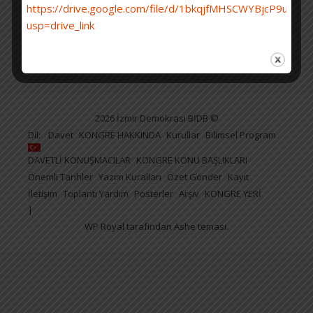
https://drive.google.com/file/d/1bkqjfMHSCWYBjcP9uTj6
https://drive.google.com/file/d/1bkqjfMHSCWYBjcP9uTj
usp=drive_link
usp=drive_link
2026 İzmir Demokrasi BİDB ©
Dil:
Davet
KONGRE HAKKINDA
Kurullar
Bilimsel Program
DAVETLİ KONUŞMACILAR
KONGRE KONU BAŞLIKLARI
Önemli Tarihler
Yazım Kuralları
Özet Gönder
Kayıt
İletişim
Toplantı Yardım
Posterler
Arşiv
KONGRE YERİ
WP Royal
tarafından Ashe teması.