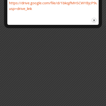
Önemli Tarihler
Yazım Kuralları
Özet Gönder
Kayıt
https://drive.google.com/file/d/1bkqjfMHSCWYBjcP9uTj6
İletişim
Toplantı Yardım
Posterler
Arşiv
KONGRE YERİ
usp=drive_link
WP Royal
tarafından Ashe teması.