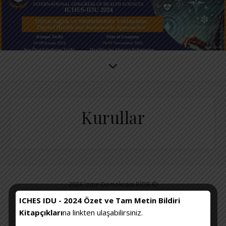
Kurullar
2026 İzmir Demokrasi BİDB ©
Dil:
Davet
KONGRE HAKKINDA
Kurullar
Bilimsel Program
ICHES IDU - 2024 Özet ve Tam Metin Bildiri
Kitapçıkları
na linkten ulaşabilirsiniz.
DAVETLİ KONUŞMACILAR
KONGRE KONU BAŞLIKLARI