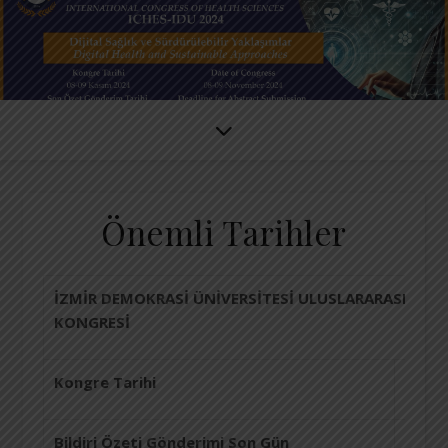
Önemli Tarihler
İZMİR DEMOKRASİ ÜNİVERSİTESİ ULUSLARARASI SAĞLI
KONGRESİ
Kongre Tarihi
8-9 K
Bildiri Özeti Gönderimi Son Gün
Özet 