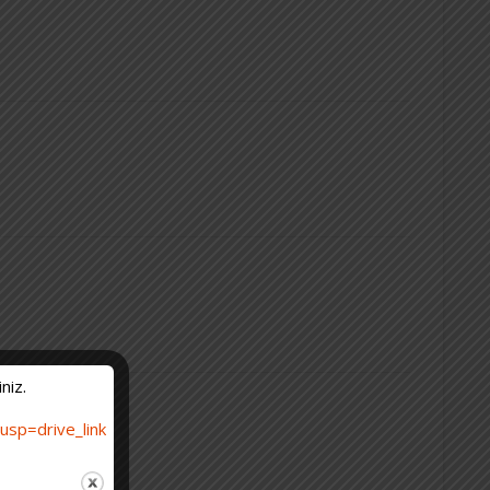
niz.
sp=drive_link