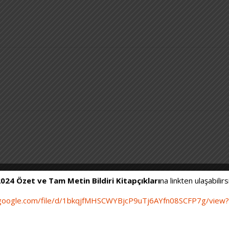
2024 Özet ve Tam Metin Bildiri Kitapçıkları
na linkten ulaşabilirsi
e.google.com/file/d/1bkqjfMHSCWYBjcP9uTj6AYfn08SCFP7g/view?u