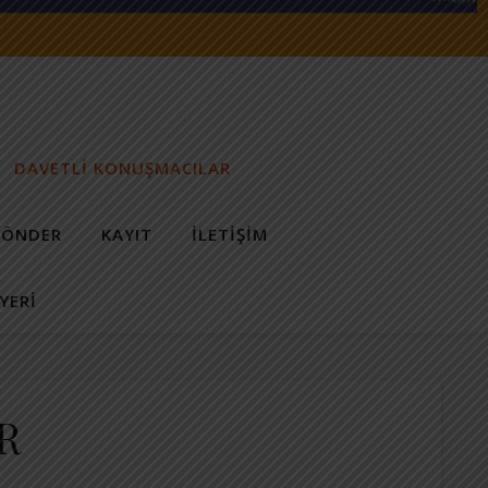
DAVETLİ KONUŞMACILAR
GÖNDER
KAYIT
İLETIŞIM
YERİ
R