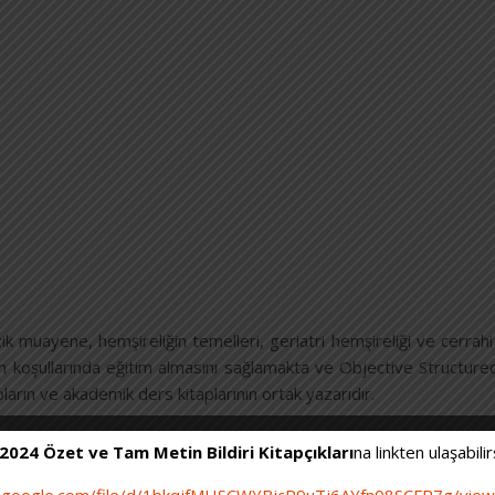
ü
ik muayene, hemşireliğin temelleri, geriatri hemşireliği ve cerrahi
on koşullarında eğitim almasını sağlamakta ve Objective Structured
ların ve akademik ders kitaplarının ortak yazarıdır.
 2024 Özet ve Tam Metin Bildiri Kitapçıkları
na linkten ulaşabilir