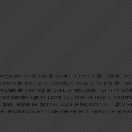
imedya alanında doktora derecesine ve Porto Sağlık Teknolojileri 
v yapmaktadır. aTOPlab – Destekleyici Teknoloji ve Mesleki Perf
 Erişilebilirlik Derneği’nin (SUPERA) tam üyesidir. Leiria Politekni
rsitesi’ndeki Eğitimci Eğitimi İçin Didaktik ve Teknoloji Araştırm
raşı Terapisi Dergisi’nin kurucusu ve baş editörüdür. Eğitim ve a
şsel rehabilitasyon/uyarım, işlevsellik/engellilik, öğretim ve öğr