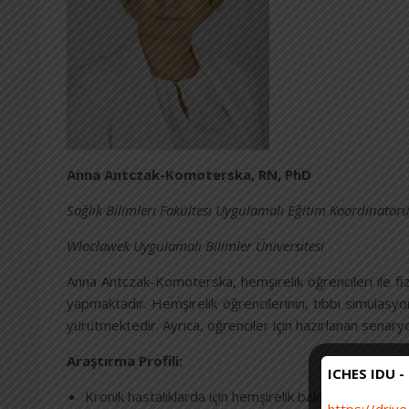
Anna Antczak-Komoterska, RN, PhD
Sağlık Bilimleri Fakültesi Uygulamalı Eğitim Koordinatör
Włocławek Uygulamalı Bilimler Üniversitesi
Anna Antczak-Komoterska, hemşirelik öğrencileri ile fiz
yapmaktadır. Hemşirelik öğrencilerinin, tıbbi simülasy
yürütmektedir. Ayrıca, öğrenciler için hazırlanan senaryo
Araştırma Profili:
ICHES IDU -
Kronik hastalıklarda için hemşirelik bakımı