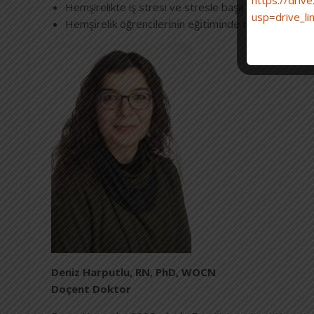
https://dri
Hemşirelikte iş stresi ve stresle başa çıkma
usp=drive_li
Hemşi̇reli̇k öğrenci̇leri̇ni̇n eği̇ti̇mi̇nde tıbbi̇ si̇mülasy
Deniz Harputlu, RN, PhD, WOCN
Doçent Doktor