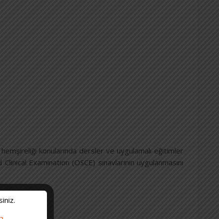
 hemşireliği konularında dersler ve uygulamalı eğitimler
 Clinical Examination (OSCE) sınavlarının uygulanmasını
siniz.