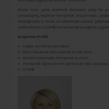
Wloclawek Uygulamalı Bilimler Üniversitesi
Beata Haor, geniş akademik deneyime sahip bir araştır
uzmanlaşmış, kayıtlı bir hemşiredir. Araştırmaları, yaşl
mesleğindeki iş stresi ve tükenmişlik üzerine çalışma
Sınıflandırması (ICNP®)’nın hemşirelik pratiğinde uygu
Araştırma Profili:
Yaşlılar için hemşirelik bakımı
Birinci basamak tıbbi bakımda kronik hasta
Mesleki tükenmişlik, hemşirenin iş stresi
Hemşi̇reli̇k öğrenci̇leri̇ni̇n eği̇ti̇mi̇nde tibbi̇ si̇mülasy
ICNP®