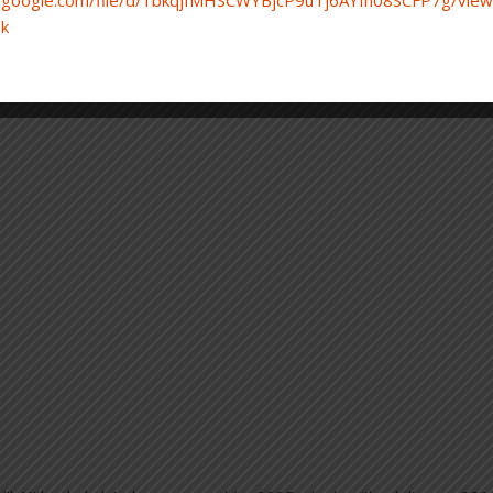
ve.google.com/file/d/1bkqjfMHSCWYBjcP9uTj6AYfn08SCFP7g/view
nk
on