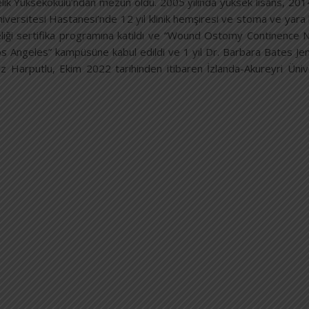
ik Yüksekokulu’ndan mezun oldu. 2005 yılında yüksek lisans, 2014 y
iversitesi Hastanesi’nde 12 yıl klinik hemşiresi ve stoma ve yara b
liği sertifika programına katıldı ve “Wound Ostomy Continence 
os Angeles” kampüsüne kabul edildi ve 1 yıl Dr. Barbara Bates Jens
z Harputlu, Ekim 2022 tarihinden itibaren İzlanda-Akureyri Üniv