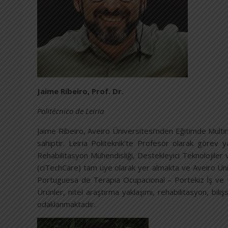
Jaime Ribeiro, Prof. Dr.
Politécnico de Leiria
Jaime Ribeiro, Aveiro Üniversitesi’nden Eğitimde Mult
sahiptir. Leiria Politeknik’te Profesör olarak göre
Rehabilitasyon Mühendisliği, Destekleyici Teknolojiler ve
(ciTechCare) tam üye olarak yer almakta ve Aveiro Ünive
Portuguesa de Terapia Ocupacional – Portekiz İş ve Uğ
Ürünler, nitel araştırma yaklaşımı, rehabilitasyon, bili
odaklanmaktadır.