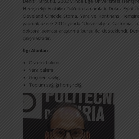
Deniz Harputlu, 2002 yılında Ege Üniversitesi Hemşirel
Hemşireliği Anabilim Dalı’nda tamamladı. Dokuz Eylül Ün
Cleveland Clinic’de Stoma, Yara ve Kontinans Hemşire
yapmak üzere 2015 yılında “University of California, L
doktora sonrası araştırma bursu ile desteklendi. Deni
çalışmaktadır.
İlgi Alanları:
Ostomi bakımı
Yara bakımı
Göçmen sağlığı
Toplum sağlığı hemşireliği