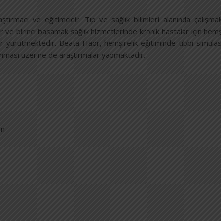
macı ve eğitimcidir. Tıp ve sağlık bilimleri alanında çalışmakta
ılar ve birinci basamak sağlık hizmetlerinde kronik hastalar için hem
lar yürütmektedir. Beata Haor, hemşirelik eğitiminde tıbbi simüla
lanması üzerine de araştırmalar yapmaktadır.
on