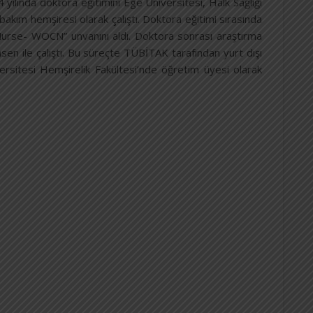
ılında doktora eğitimini Ege Üniversitesi, Halk Sağlığı
akım hemşiresi olarak çalıştı. Doktora eğitimi sırasında
Nurse- WOCN” unvanını aldı. Doktora sonrası araştırma
en ile çalıştı. Bu süreçte TÜBİTAK tarafından yurt dışı
ersitesi Hemşirelik Fakültesi’nde öğretim üyesi olarak