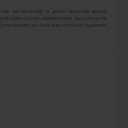
dır. Aile hemşireliği ve geriatri hemşireliği alanında
şirelik bakımı üzerine odaklanmaktadır. Ayrıca hemşirelik
syonun kullanımı ve Uluslararası Hemşirelik Uygulaması