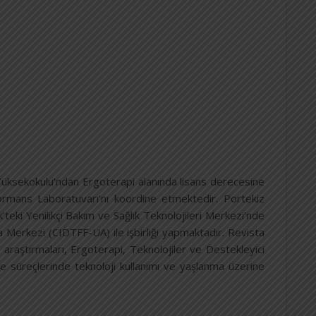
Yüksekokulu’ndan Ergoterapi alanında lisans derecesine
ormans Laboratuvarı’nı koordine etmektedir. Portekiz
k’teki Yenilikçi Bakım ve Sağlık Teknolojileri Merkezi’nde
a Merkezi (CIDTFF-UA) ile işbirliği yapmaktadır. Revista
raştırmaları, Ergoterapi, Teknolojiler ve Destekleyici
enme süreçlerinde teknoloji kullanımı ve yaşlanma üzerine